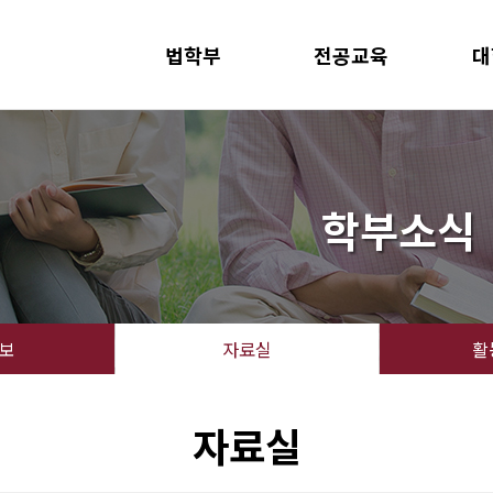
법학부
전공교육
대
학부장인사말
교과과정
대학
교육목표/소개/진로
일반법학전공
법학
연혁
기업법무전공
건설
학부소식
교수진소개
과학기술법무전공
부동
국제법무전공(~2023학번)
보
자료실
활
자료실