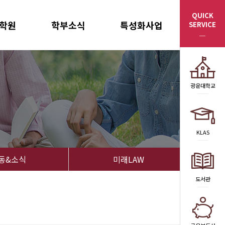
QUICK
학원
학부소식
특성화사업
SERVICE
원소개
공지사항
법조인력 양성반
과
취업정보
멘토링 프로그램
법무학과
자료실
튜터링 프로그램
광운대학교
산법무학과
활동&소식
라포형성 프로그램
미래LAW
KLAS
동&소식
미래LAW
도서관